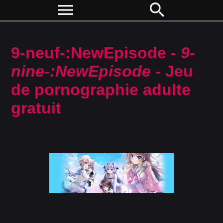
menu
search
9-neuf-:NewEpisode -
9-
nine-:NewEpisode
- Jeu
de pornographie adulte
gratuit