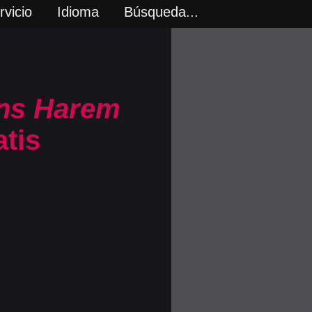
vicio
Idioma
Búsqueda...
ns Harem
atis