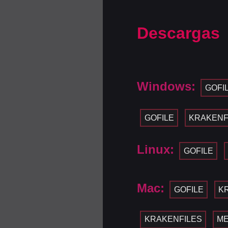
Descargas
Windows:
GOFI
GOFILE
KRAKENF
Linux:
GOFILE
Mac:
GOFILE
K
KRAKENFILES
M