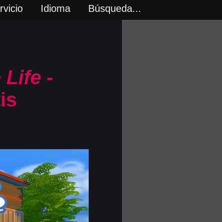
vicio
Idioma
Búsqueda...
 Life
-
is