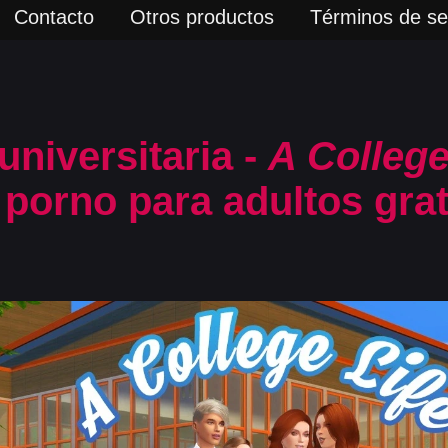
Contacto
Otros productos
Términos de ser
universitaria -
A College
porno para adultos grat