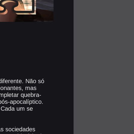
iferente. Não só
ionantes, mas
mpletar quebra-
ós-apocalíptico.
. Cada um se
as sociedades