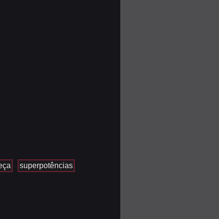
eça
superpotências