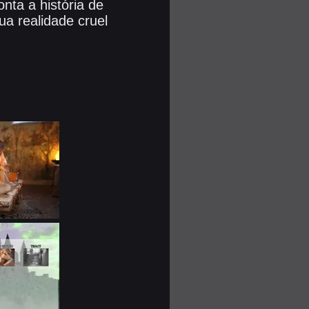
nta a história de
a realidade cruel