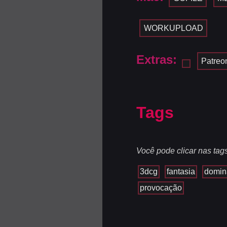
WORKUPLOAD
Extras:
Patreo
Tags
Você pode clicar nas tag
3dcg
fantasia
domin
provocação