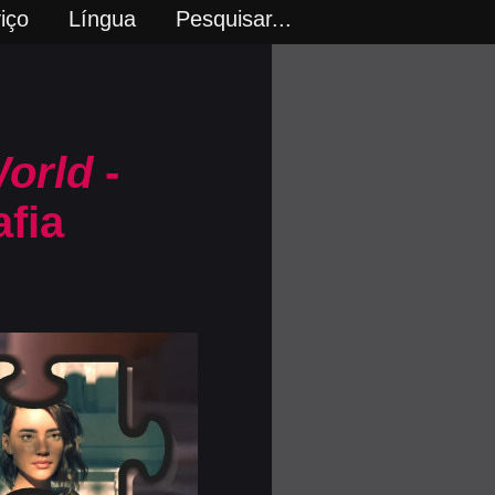
iço
Língua
Pesquisar...
World
-
fia