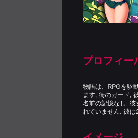
プロフィー
物語は、RPGを駆動
ます, 街のガード,
名前の記憶なし, 
れていません. 彼は
イメージ