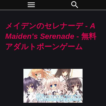
menu
search
メイデンのセレナーデ -
A
Maiden's Serenade
- 無料
アダルトポーンゲーム