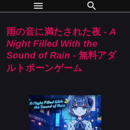
menu
search
雨の音に満たされた夜 -
A
Night Filled With the
Sound of Rain
- 無料アダ
ルトポーンゲーム