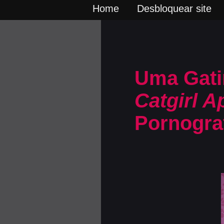
Home
Desbloquear site
Uma Gati
Catgirl A
Pornogra