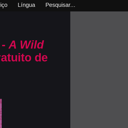
iço
Língua
Pesquisar...
 -
A Wild
atuito de