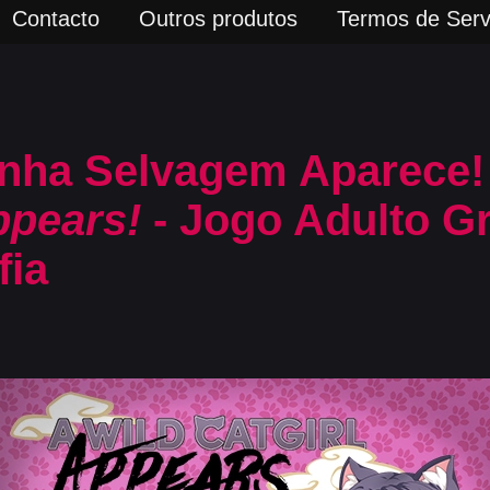
Contacto
Outros produtos
Termos de Serv
nha Selvagem Aparece!
ppears!
- Jogo Adulto Gr
fia