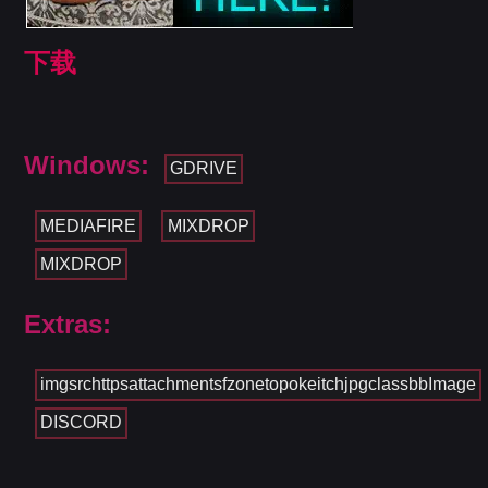
下载
Windows:
GDRIVE
MEDIAFIRE
MIXDROP
MIXDROP
Extras:
imgsrchttpsattachmentsfzonetopokeitchjpgclassbbImage
DISCORD