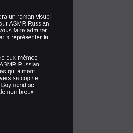
dra un roman visuel
e pour ASMR Russian
vous faire admirer
r à représenter la
eurs eux-mêmes
e l'ASMR Russian
res qui aiment
 vers sa copine.
 Boyfriend se
t de nombreux