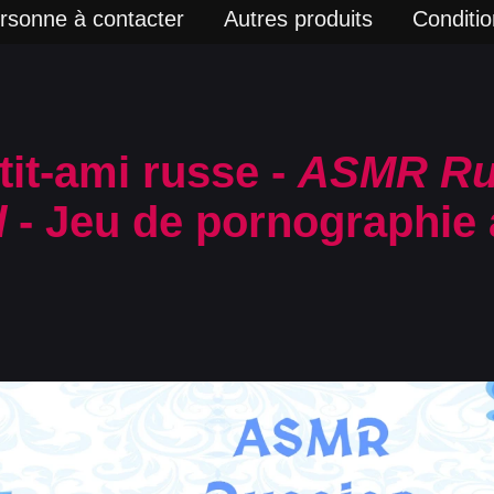
rsonne à contacter
Autres produits
Condition
it-ami russe -
ASMR Ru
d
- Jeu de pornographie 