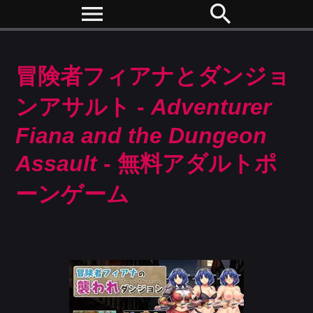
menu
search
冒険者フィアナとダンジョ
ンアサルト -
Adventurer
Fiana and the Dungeon
Assault
- 無料アダルトポ
ーンゲーム