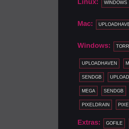
Linux:
WINDOWS
Mac:
UPLOADHAV
Windows:
TORR
UPLOADHAVEN
SENDGB
UPLOA
MEGA
SENDGB
PIXELDRAIN
PIX
Extras:
GOFILE