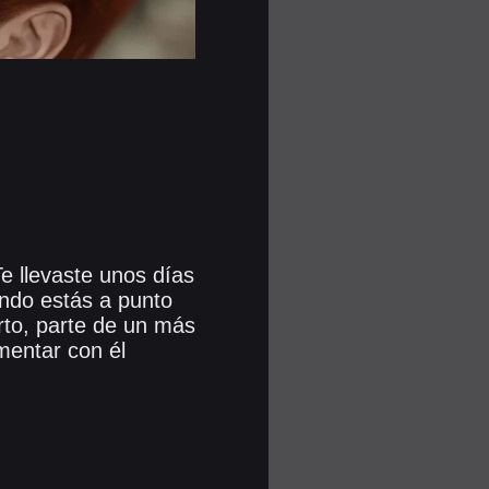
Te llevaste unos días
ndo estás a punto
rto, parte de un más
mentar con él