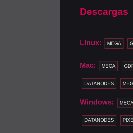
Descargas
Linux:
MEGA
G
Mac:
MEGA
GD
DATANODES
ME
Windows:
MEG
DATANODES
PIX