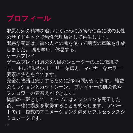
プロフィール
邪悪な菊の精神を追いつくために危険な使命に彼の女性
のサイドキックで男性代理店として再生します。
邪悪な菊霊は、街の人々の魂を使って幽霊の軍隊を作成
しました。 魂を奪い、休息する。
ゲームプレイ
ゲームプレイは肩の3人目のシューターの上に伝統で
す。 主に行動やストーリーを伝え、マイナーなホラー
要素に焦点を当てます。
完全な物語は完了するために約3時間かかります。 複数
のミッションとカットシーン。 プレイヤーの肌の色や
フォロワーの着替えができます。
物語の一環として、カップルはミッションを完了した
後、一緒に場所を取得することを約束します。 アパー
トでは、複数のアニメーションを備えたフルセックスシ
ミュレータです。
.