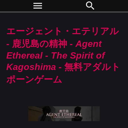
menu
search
エージェント・エテリアル
- 鹿児島の精神 -
Agent
Ethereal - The Spirit of
Kagoshima
- 無料アダルト
ポーンゲーム