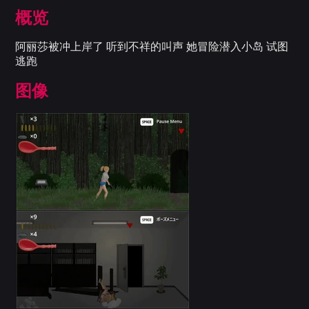
概览
阿丽莎被冲上岸了 听到不祥的叫声 她冒险潜入小岛 试图
逃跑
图像