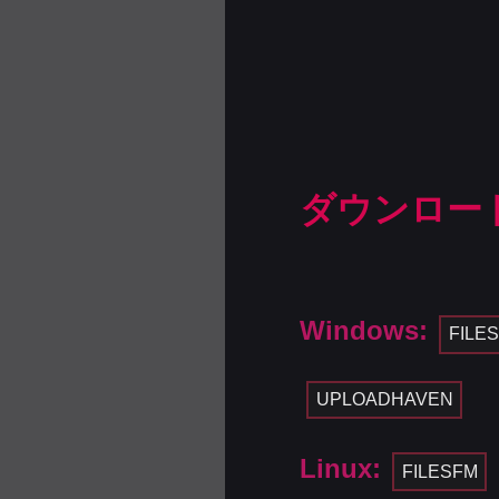
ダウンロー
Windows:
FILE
UPLOADHAVEN
Linux:
FILESFM