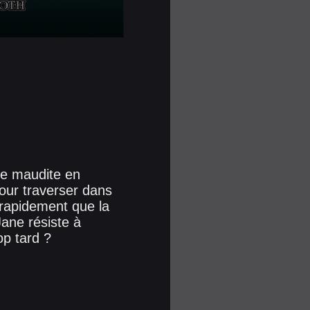
me maudite en
our traverser dans
 rapidement que la
Jane résiste à
op tard ?