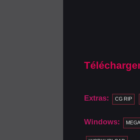
Télécharge
Extras:
CG RIP
Windows:
MEG