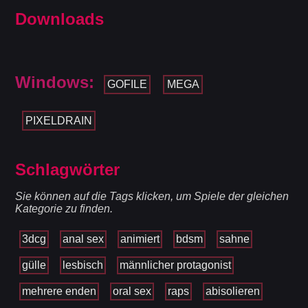
Downloads
Windows:
GOFILE
MEGA
PIXELDRAIN
Schlagwörter
Sie können auf die Tags klicken, um Spiele der gleichen
Kategorie zu finden.
3dcg
anal sex
animiert
bdsm
sahne
gülle
lesbisch
männlicher protagonist
mehrere enden
oral sex
raps
abisolieren