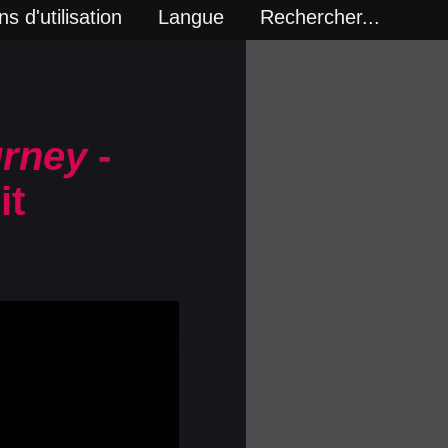
s d'utilisation
Langue
Rechercher...
urney
-
it