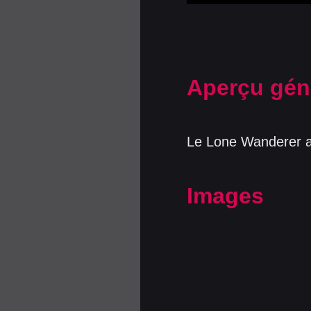
Aperçu gén
Le Lone Wanderer a
Images