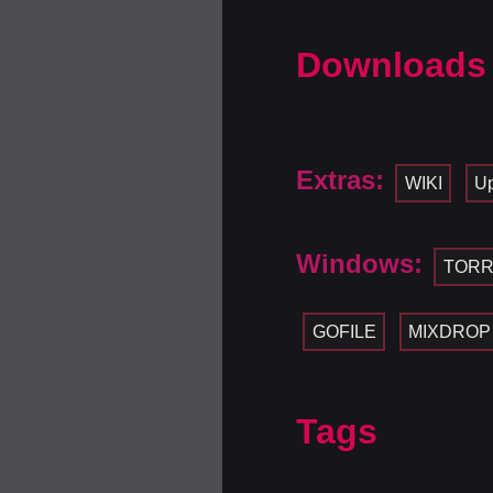
Downloads
Extras:
WIKI
Up
Windows:
TORR
GOFILE
MIXDROP
Tags