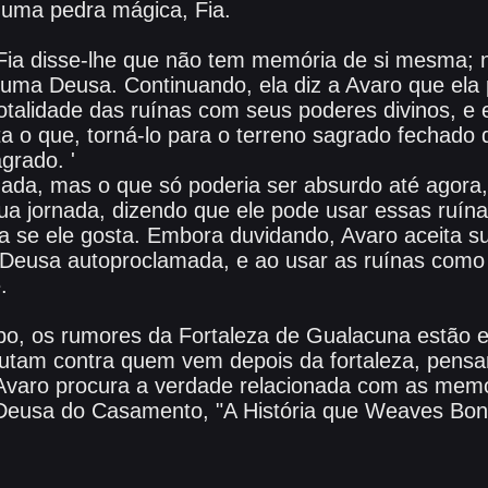
 uma pedra mágica, Fia.
Fia disse-lhe que não tem memória de si mesma; n
 uma Deusa. Continuando, ela diz a Avaro que ela 
otalidade das ruínas com seus poderes divinos, e 
a o que, torná-lo para o terreno sagrado fechado 
grado. '
nada, mas o que só poderia ser absurdo até agora
sua jornada, dizendo que ele pode usar essas ruína
ta se ele gosta. Embora duvidando, Avaro aceita s
 Deusa autoproclamada, e ao usar as ruínas como s
.
po, os rumores da Fortaleza de Gualacuna estão e
lutam contra quem vem depois da fortaleza, pensa
varo procura a verdade relacionada com as memó
eusa do Casamento, "A História que Weaves Bonds