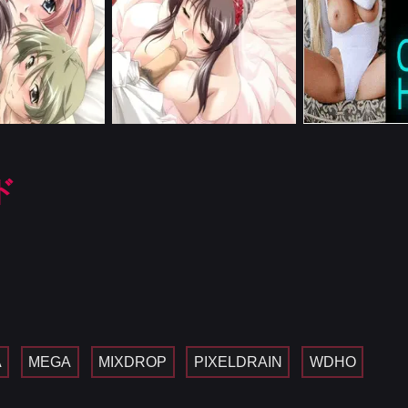
ド
A
MEGA
MIXDROP
PIXELDRAIN
WDHO