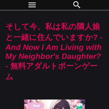
menu
search
そして今、私は私の隣人娘
と一緒に住んでいますか? -
And Now I Am Living with
My Neighbor's Daughter?
- 無料アダルトポーンゲー
ム