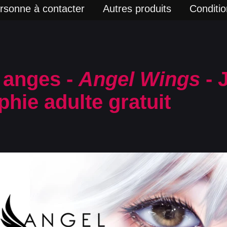
rsonne à contacter
Autres produits
Condition
 anges -
Angel Wings
- 
hie adulte gratuit