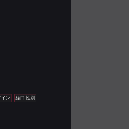
グイン
経口 性別