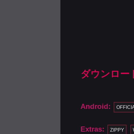
ダウンロー
Android:
OFFICI
Extras:
ZIPPY