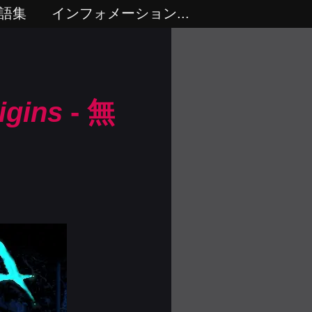
語集
インフォメーション...
igins
- 無