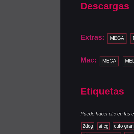
Descargas
Extras:
MEGA
Mac:
MEGA
MED
Etiquetas
Puede hacer clic en las e
2dcg
ai cg
culo gra