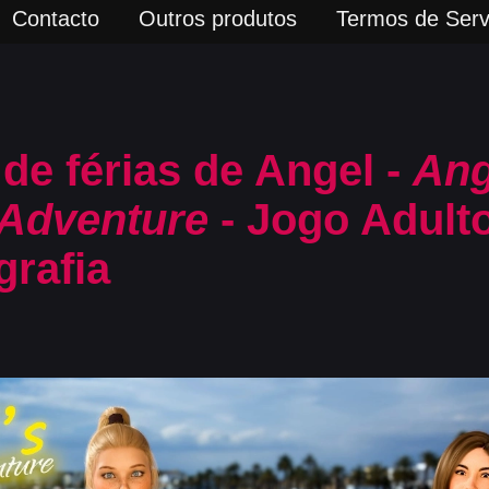
Contacto
Outros produtos
Termos de Serv
de férias de Angel -
Ang
 Adventure
- Jogo Adulto
grafia