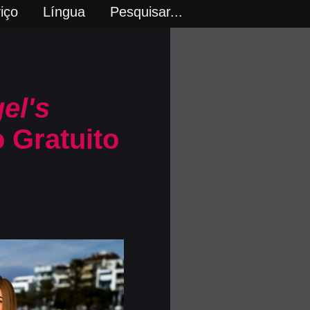
iço
Língua
Pesquisar...
el's
 Gratuito