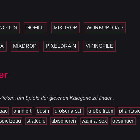
NODES
GOFILE
MIXDROP
WORKUPLOAD
GA
MIXDROP
PIXELDRAIN
VIKINGFILE
er
licken, um Spiele der gleichen Kategorie zu finden.
gao
animiert
bdsm
großer arsch
große titten
phantasi
spielzeug
strategie
abisolieren
vaginal sex
gesungen