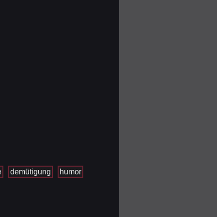
e
demütigung
humor