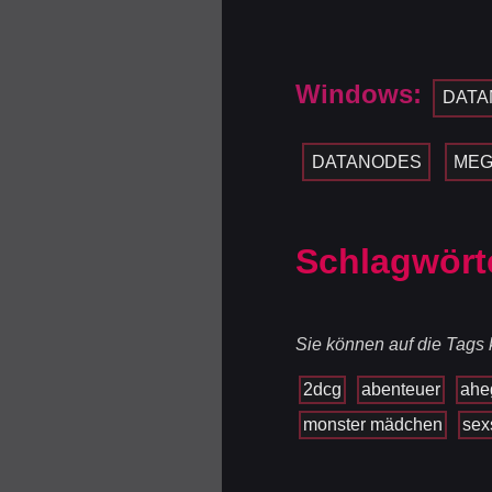
Windows:
DATA
DATANODES
ME
Schlagwört
Sie können auf die Tags k
2dcg
abenteuer
ahe
monster mädchen
sex