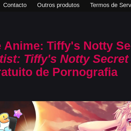
Contacto
Outros produtos
Termos de Serv
e Anime: Tiffy's Notty Se
ist: Tiffy's Notty Secret
atuito de Pornografia