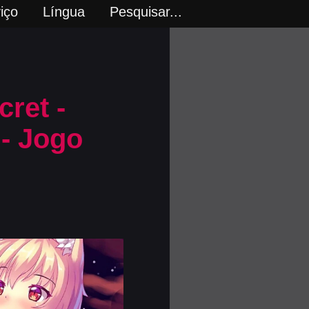
iço
Língua
Pesquisar...
cret -
- Jogo