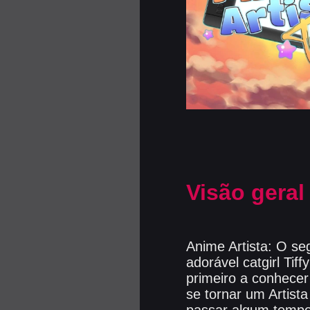
Visão geral
Anime Artista: O s
adorável catgirl Tiff
primeiro a conhecer
se tornar um Artist
passar algum tempo