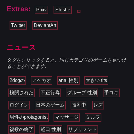
Extras:
Pixiv
Slushe
Twitter
DeviantArt
ニュース
タグをクリックすると、同じカテゴリのゲームを見つけ
ることができます.
2dcgの
アヘガオ
anal 性別
大きい tits
検閲された
不正行為
グループ 性別
手コキ
ログイン
日本のゲーム
授乳中
レズ
男性のprotagonist
マッサージ
ミルフ
複数の終了
経口 性別
サプリメント