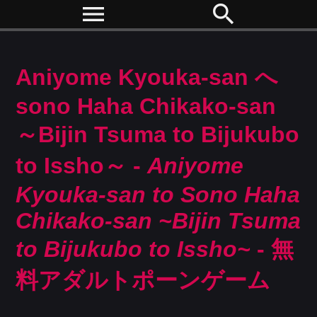
menu
search
Aniyome Kyouka-san へ
sono Haha Chikako-san
～Bijin Tsuma to Bijukubo
to Issho～ -
Aniyome
Kyouka-san to Sono Haha
Chikako-san ~Bijin Tsuma
to Bijukubo to Issho~
- 無
料アダルトポーンゲーム