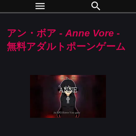
menu
search
アン・ボア -
Anne Vore
-
無料アダルトポーンゲーム