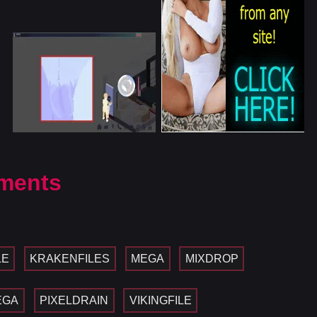
ments
LE
KRAKENFILES
MEGA
MIXDROP
EGA
PIXELDRAIN
VIKINGFILE