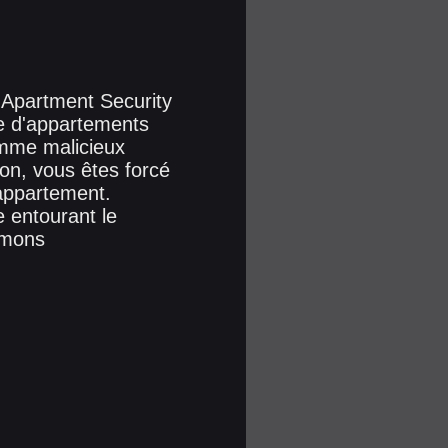
 Apartment Security
xe d'appartements
amme malicieux
ion, vous êtes forcé
'appartement.
e entourant le
émons