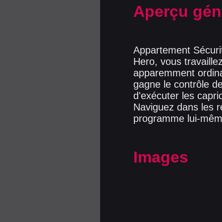
Aperçu gén
Appartement Sécuri
Hero, vous travaill
apparemment ordina
gagne le contrôle de
d'exécuter les capr
Naviguez dans les re
programme lui-même
Images