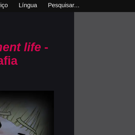
iço
Língua
Pesquisar...
ent life
-
fia