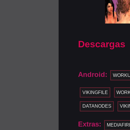
Descargas
Android:
WORKU
VIKINGFILE
WOR
DATANODES
VIK
Extras:
MEDIAFIR