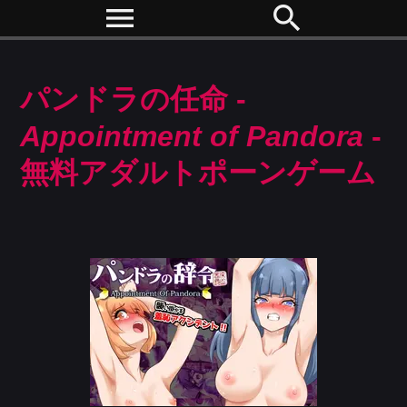
menu
search
パンドラの任命 -
Appointment of Pandora
-
無料アダルトポーンゲーム