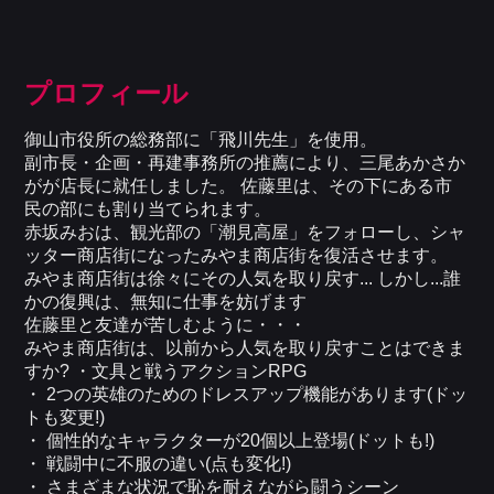
プロフィール
御山市役所の総務部に「飛川先生」を使用。
副市長・企画・再建事務所の推薦により、三尾あかさか
がが店長に就任しました。 佐藤里は、その下にある市
民の部にも割り当てられます。
赤坂みおは、観光部の「潮見高屋」をフォローし、シャ
ッター商店街になったみやま商店街を復活させます。
みやま商店街は徐々にその人気を取り戻す... しかし...誰
かの復興は、無知に仕事を妨げます
佐藤里と友達が苦しむように・・・
みやま商店街は、以前から人気を取り戻すことはできま
すか? ・文具と戦うアクションRPG
・ 2つの英雄のためのドレスアップ機能があります(ドッ
トも変更!)
・ 個性的なキャラクターが20個以上登場(ドットも!)
・ 戦闘中に不服の違い(点も変化!)
・ さまざまな状況で恥を耐えながら闘うシーン