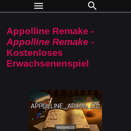
menu
search
Appolline Remake -
Appolline Remake
-
Kostenloses
Erwachsenenspiel