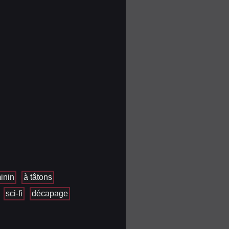
inin
à tâtons
sci-fi
décapage