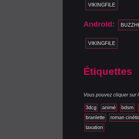
VIKINGFILE
Android:
BUZZH
VIKINGFILE
Étiquettes
Vous pouvez cliquer sur l
3dcg
animé
bdsm
branlette
roman cinéti
taxation