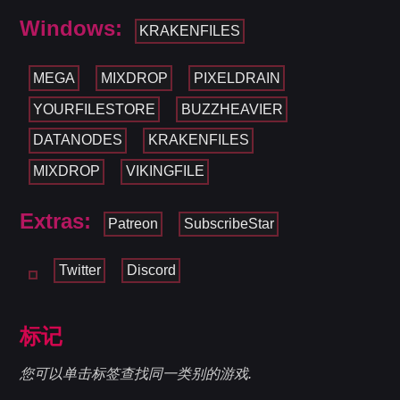
Windows:
KRAKENFILES
MEGA
MIXDROP
PIXELDRAIN
YOURFILESTORE
BUZZHEAVIER
DATANODES
KRAKENFILES
MIXDROP
VIKINGFILE
Extras:
Patreon
SubscribeStar
Twitter
Discord
标记
您可以单击标签查找同一类别的游戏.