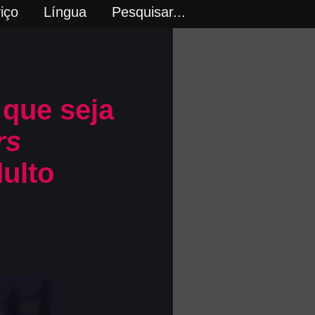
iço
Língua
Pesquisar...
que seja
rs
ulto