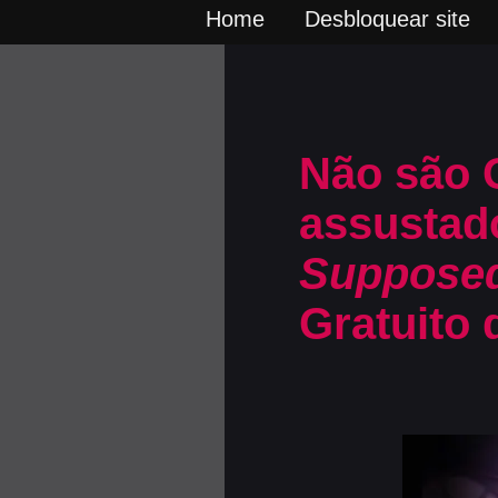
Home
Desbloquear site
Não são 
assustad
Supposed
Gratuito 