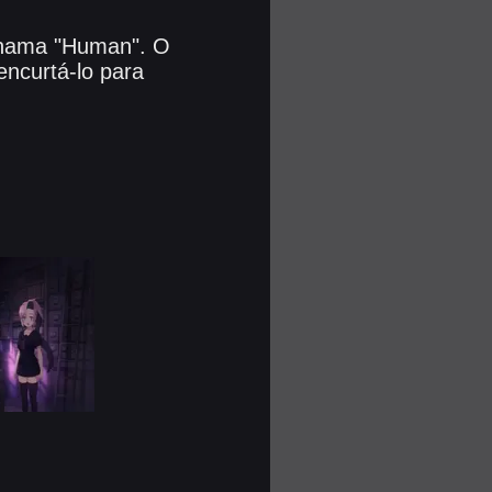
 chama "Human". O
 encurtá-lo para