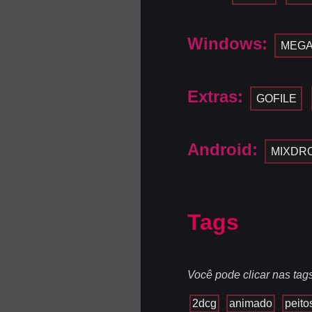
Windows:
MEG
Extras:
GOFILE
Android:
MIXDR
Tags
Você pode clicar nas tag
2dcg
animado
peito