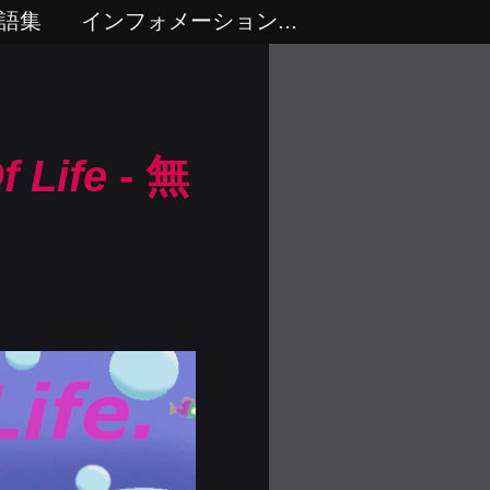
語集
インフォメーション...
f Life
- 無