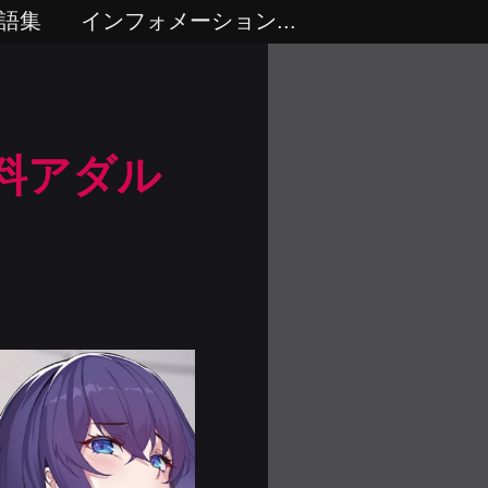
語集
インフォメーション...
無料アダル