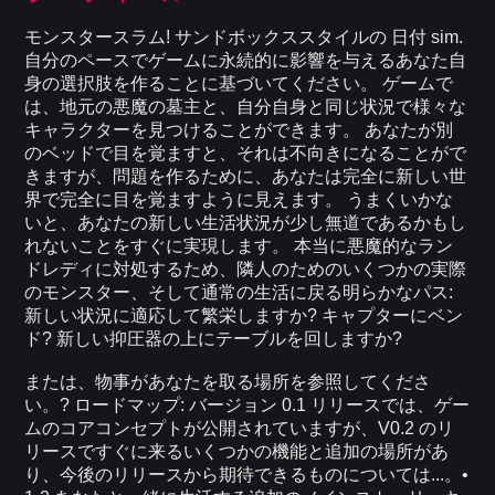
モンスタースラム! サンドボックススタイルの 日付 sim.
自分のペースでゲームに永続的に影響を与えるあなた自
身の選択肢を作ることに基づいてください。 ゲームで
は、地元の悪魔の墓主と、自分自身と同じ状況で様々な
キャラクターを見つけることができます。 あなたが別
のベッドで目を覚ますと、それは不向きになることがで
きますが、問題を作るために、あなたは完全に新しい世
界で完全に目を覚ますように見えます。 うまくいかな
いと、あなたの新しい生活状況が少し無道であるかもし
れないことをすぐに実現します。 本当に悪魔的なラン
ドレディに対処するため、隣人のためのいくつかの実際
のモンスター、そして通常の生活に戻る明らかなパス:
新しい状況に適応して繁栄しますか? キャプターにベン
ド? 新しい抑圧器の上にテーブルを回しますか?
または、物事があなたを取る場所を参照してくださ
い。? ロードマップ: バージョン 0.1 リリースでは、ゲー
ムのコアコンセプトが公開されていますが、V0.2 のリ
リースですぐに来るいくつかの機能と追加の場所があ
り、今後のリリースから期待できるものについては...。•