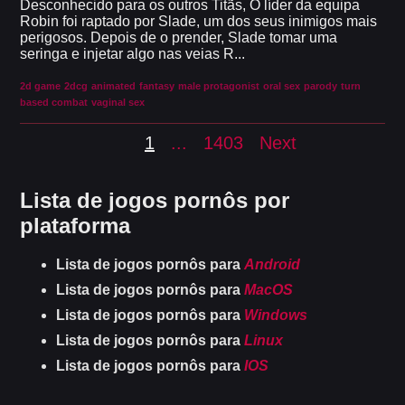
Desconhecido para os outros Titãs, O líder da equipa
Robin foi raptado por Slade, um dos seus inimigos mais
perigosos. Depois de o prender, Slade tomar uma
seringa e injetar algo nas veias R...
2d game
2dcg
animated
fantasy
male protagonist
oral sex
parody
turn
based combat
vaginal sex
1
...
1403
Next
Lista de jogos pornôs por
plataforma
Lista de jogos pornôs para
Android
Lista de jogos pornôs para
MacOS
Lista de jogos pornôs para
Windows
Lista de jogos pornôs para
Linux
Lista de jogos pornôs para
IOS