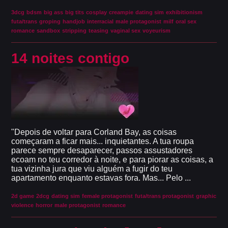
3dcg
bdsm
big ass
big tits
cosplay
creampie
dating sim
exhibitionism
futa/trans
groping
handjob
interracial
male protagonist
milf
oral sex
romance
sandbox
stripping
teasing
vaginal sex
voyeurism
14 noites contigo
"Depois de voltar para Corland Bay, as coisas
começaram a ficar mais... inquietantes. A tua roupa
parece sempre desaparecer, passos assustadores
ecoam no teu corredor à noite, e para piorar as coisas, a
tua vizinha jura que viu alguém a fugir do teu
apartamento enquanto estavas fora. Mas... Pelo ...
2d game
2dcg
dating sim
female protagonist
futa/trans protagonist
graphic
violence
horror
male protagonist
romance