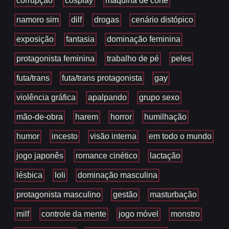
corrupção
cosplay
máquina de corte
namoro sim
dilf
drogas
cenário distópico
exposição
fantasia
dominação feminina
protagonista feminina
trabalho de pé
peles
futa/trans
futa/trans protagonista
gay
violência gráfica
apalpando
grupo sexo
mão-de-obra
harem
horror
humilhação
humor
incesto
visão interna
em todo o mundo
jogo japonês
romance cinético
lactação
lésbica
loli
dominação masculina
protagonista masculino
gestão
masturbação
milf
controle da mente
jogo móvel
monstro