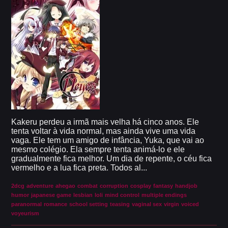
Kakeru perdeu a irmã mais velha há cinco anos. Ele
tenta voltar à vida normal, mas ainda vive uma vida
vaga. Ele tem um amigo de infância, Yuka, que vai ao
mesmo colégio. Ela sempre tenta animá-lo e ele
gradualmente fica melhor. Um dia de repente, o céu fica
vermelho e a lua fica preta. Todos al...
2dcg
adventure
ahegao
combat
corruption
cosplay
fantasy
handjob
humor
japanese game
lesbian
loli
mind control
multiple endings
paranormal
romance
school setting
teasing
vaginal sex
virgin
voiced
voyeurism