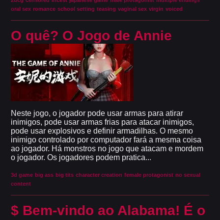
2dcg
censored
incest
japanese game
male protagonist
multiple endings
oral sex
romance
school setting
teasing
vaginal sex
virgin
voiced
O quê? O Jogo de Annie
Neste jogo, o jogador pode usar armas para atirar
inimigos, pode usar armas frias para atacar inimigos,
pode usar explosivos e definir armadilhas. O mesmo
inimigo controlado por computador fará a mesma coisa
ao jogador. Há monstros no jogo que atacam e mordem
o jogador. Os jogadores podem pratica...
3d game
big ass
big tits
character creation
female protagonist
no sexual
content
$ Bem-vindo ao Alabama! É o