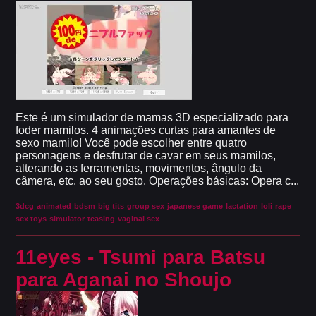
Este é um simulador de mamas 3D especializado para
foder mamilos. 4 animações curtas para amantes de
sexo mamilo! Você pode escolher entre quatro
personagens e desfrutar de cavar em seus mamilos,
alterando as ferramentas, movimentos, ângulo da
câmera, etc. ao seu gosto. Operações básicas: Opera c...
3dcg
animated
bdsm
big tits
group sex
japanese game
lactation
loli
rape
sex toys
simulator
teasing
vaginal sex
11eyes - Tsumi para Batsu
para Aganai no Shoujo