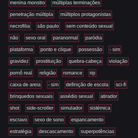
menina monstro
múltiplas terminações
penetração múltipla
múltiplos protagonistas
necrofilia
são paulo
sem conteúdo sexual
não
sexo oral
paranormal
paródia
plataforma
ponto e clique
possessão
- sim
gravidez
prostituição
quebra-cabeça
violação
pornô real
religião
romance
rip
caixa de areia
- sim
definição de escola
sci-fi
brinquedos sexuais
assédio sexual
atirador
shot
side-scroller
simulador
sistémica
escravo
sexo de sono
espancamento
estratégia
descascamento
superpotências