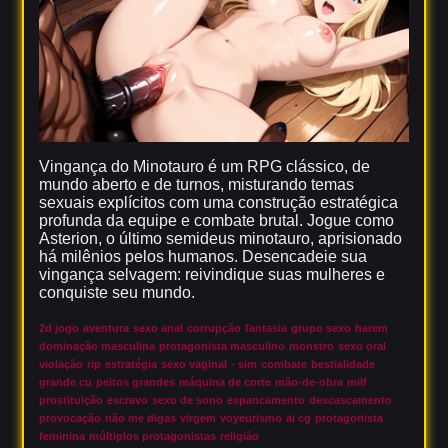
Vingança do Minotauro é um RPG clássico, de
mundo aberto e de turnos, misturando temas
sexuais explícitos com uma construção estratégica
profunda da equipe e combate brutal. Jogue como
Asterion, o último semideus minotauro, aprisionado
há milênios pelos humanos. Desencadeie sua
vingança selvagem: reivindique suas mulheres e
conquiste seu mundo.
2d jogo
aventura
sexo anal
corrupção
fantasia
grupo sexo
harem
dominação masculina
protagonista masculino
monstro
sexo oral
violação
rip
estratégia
sexo vaginal
- sim
combate
bestialidade
grande cu
peitos grandes
máquina de corte
mão-de-obra
milf
prostituição
escravo
sexo de sono
espancamento
descascamento
provocação
não me digas
virgem
voyeurismo
ai cg
protagonista
feminina
múltiplos protagonistas
religião