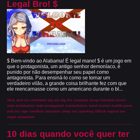
Legal Bro! $
$ Bem-vindo ao Alabama! É legal mano! $ é um jogo em
que o protagonista, um antigo senhor demoníaco, é
punido por não desempenhar seu papel como
antagonista. Para ensiná-lo como se tornar um
verdadeiro vilão, a grande coisa brilhante fez com que
ele reencarnasse como um americano durante o bl...
3dcg
anal sex
animated
big ass
big tits
creampie
drugs
handjob
incest
male domination
male protagonist
masturbation
mind control
mobile game
oral sex
rape
sandbox
simulator
sleep sex
spanking
titfuck
vaginal sex
virgin
voyeurism
10 dias quando você quer ter