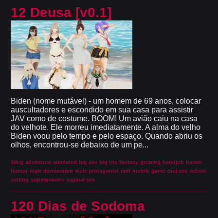
12 Deusa [v0.1]
Biden (nome mutável) - um homem de 69 anos, colocar
auscultadores e escondido em sua casa para assistir
JAV como de costume. BOOM! Um avião caiu na casa
do velhote. Ele morreu imediatamente. A alma do velho
Biden voou pelo tempo e pelo espaço. Quando abriu os
olhos, encontrou-se debaixo de um pe...
3dcg
adventure
animated
big ass
big tits
fantasy
groping
handjob
harem
humor
male domination
male protagonist
milf
mobile game
oral sex
school
setting
superpowers
vaginal sex
120 Dias de Sodoma