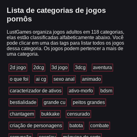
Lista de categorias de jogos
pornôs
LustGames organiza jogos adultos em 118 categorias,
elas estão classificadas alfabeticamente abaixo. Você
pode clicar em uma das tags para listar todos os jogos
dessa categoria. Os jogos podem pertencer a mais de
uma categoria.
2d jogo
2dcg
3d jogo
3dcg
aventura
o que foi
ai cg
sexo anal
animado
caracterizador de ativos
ativo-morfo
bdsm
bestialidade
grande cu
peitos grandes
chantagem
bukkake
censurado
criação de personagens
batota
combate