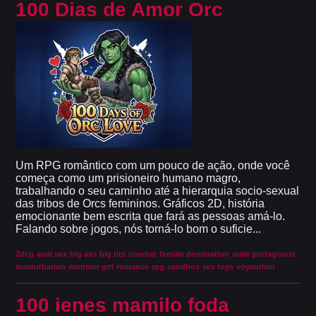
100 Dias de Amor Orc
Um RPG romântico com um pouco de ação, onde você
começa como um prisioneiro humano magro,
trabalhando o seu caminho até a hierarquia socio-sexual
das tribos de Orcs femininos. Gráficos 2D, história
emocionante bem escrita que fará as pessoas amá-lo.
Falando sobre jogos, nós torná-lo bom o suficie...
2dcg
anal sex
big ass
big tits
combat
female domination
male protagonist
masturbation
monster girl
romance
rpg
sandbox
sex toys
voyeurism
100 ienes mamilo foda