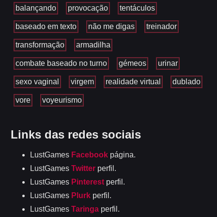
balançando
provocação
tentáculos
baseado em texto
não me digas
treinador
transformação
armadilha
combate baseado no turno
gémeos
urinar
sexo vaginal
virgem
realidade virtual
dublado
vore
voyeurismo
Links das redes sociais
LustGames
Facebook
página.
LustGames
Twitter
perfil.
LustGames
Pinterest
perfil.
LustGames
Plurk
perfil.
LustGames
Taringa
perfil.