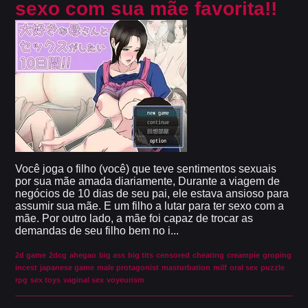
sexo com sua mãe favorita!!
Você joga o filho (você) que teve sentimentos sexuais
por sua mãe amada diariamente, Durante a viagem de
negócios de 10 dias de seu pai, ele estava ansioso para
assumir sua mãe. E um filho a lutar para ter sexo com a
mãe. Por outro lado, a mãe foi capaz de trocar as
demandas de seu filho bem no i...
2d game
2dcg
ahegao
big ass
big tits
censored
cheating
creampie
groping
incest
japanese game
male protagonist
masturbation
milf
oral sex
puzzle
rpg
sex toys
vaginal sex
voyeurism