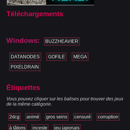
Téléchargements
Windows:
BUZZHEAVIER
DATANODES
GOFILE
MEGA
PIXELDRAIN
Étiquettes
Vous pouvez cliquer sur les balises pour trouver des jeux
de la même catégorie.
2dcg
animé
gros seins
censuré
corruption
à tâtons
inceste
jeu japonais