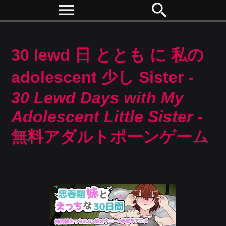
menu
search
30 lewd 日 ととも に 私の
adolescent 少し Sister -
30 Lewd Days with My
Adolescent Little Sister
-
無料アダルトポーンゲーム