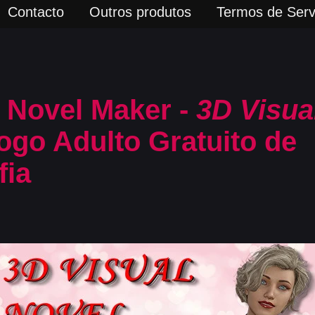
Contacto
Outros produtos
Termos de Serv
 Novel Maker -
3D Visua
ogo Adulto Gratuito de
fia