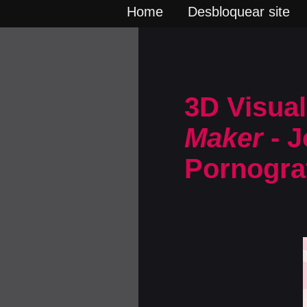
Home
Desbloquear site
3D Visual
Maker
- J
Pornogra