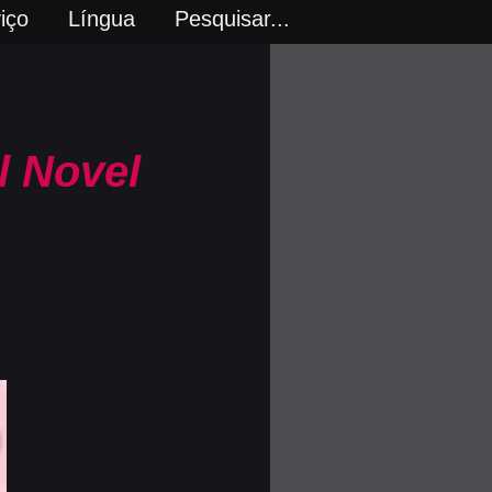
iço
Língua
Pesquisar...
l Novel