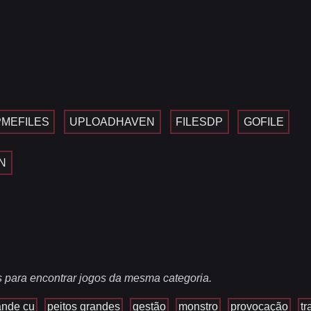
MEFILES
UPLOADHAVEN
FILESDP
GOFILE
N
s para encontrar jogos da mesma categoria.
ande cu
peitos grandes
gestão
monstro
provocação
t