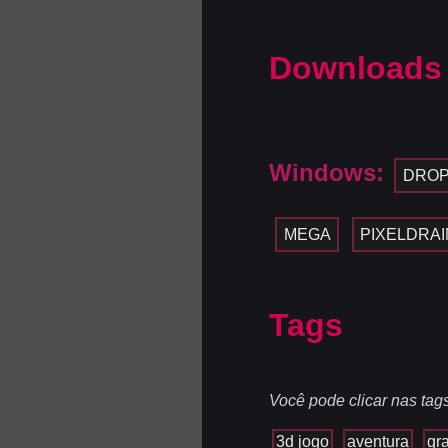
Downloads
Windows:
DROP
MEGA
PIXELDRAI
Tags
Você pode clicar nas tag
3d jogo
aventura
gr