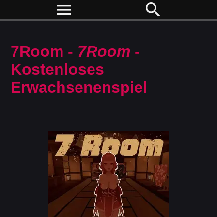
menu
search
7Room -
7Room
-
Kostenloses
Erwachsenenspiel