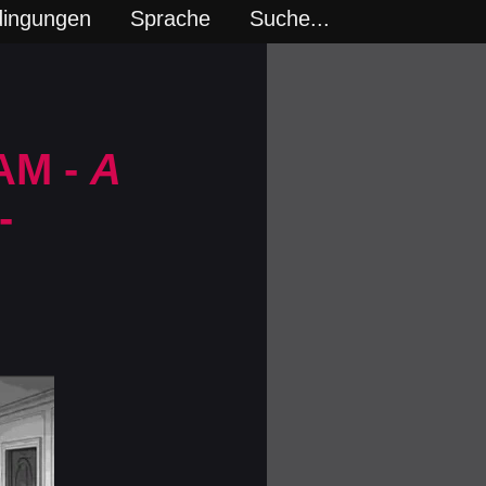
dingungen
Sprache
Suche...
8AM -
A
-