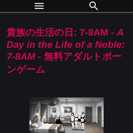
menu
search
貴族の生活の日: 7-8AM -
A
Day in the Life of a Noble:
7-8AM
- 無料アダルトポー
ンゲーム