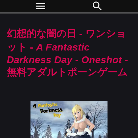
menu
search
幻想的な闇の日 - ワンショ
ット -
A Fantastic
Darkness Day - Oneshot
-
無料アダルトポーンゲーム