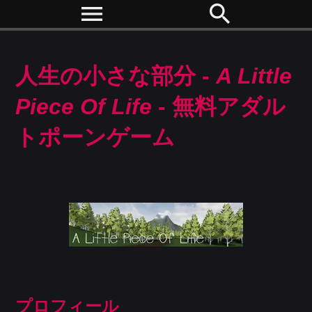
menu
search
人生の小さな部分 -
A Little
Piece Of Life
- 無料アダル
トポーンゲーム
プロフィール